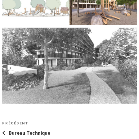
NAVIGATION
Article
PRÉCÉDENT
DE
précédent
Bureau Technique
L’ARTICLE