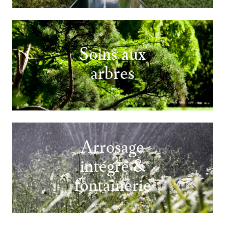
Soins aux
arbres
Arrosage
intégré &
fontainerie