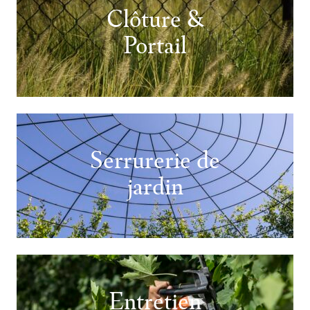
Clôture &
Portail
Serrurerie de
jardin
Entretien