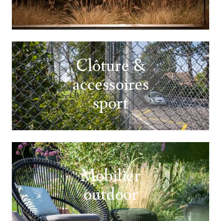
Clôture &
accessoires
sport
Mobilier
outdoor