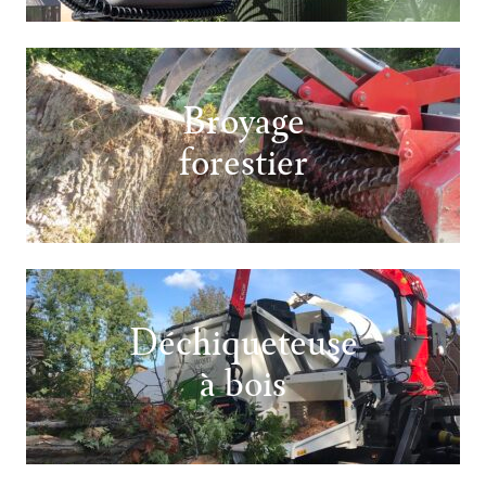
Broyage
forestier
Déchiqueteuse
à bois