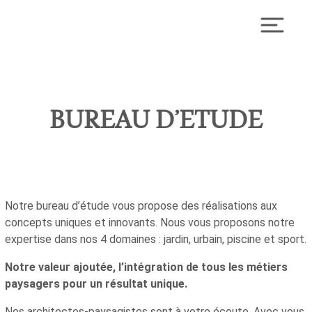
Skip
to
Toggl
content
BUREAU D’ETUDE
Notre bureau d’étude vous propose des réalisations aux
concepts uniques et innovants. Nous vous proposons notre
expertise dans nos 4 domaines : jardin, urbain, piscine et sport.
Notre valeur ajoutée, l’intégration de tous les métiers
paysagers pour un résultat unique.
Nos architectes-paysagistes sont à votre écoute. Avec vous,