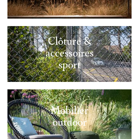
Clôture &
accessoires
sport
Mobilier
outdoor