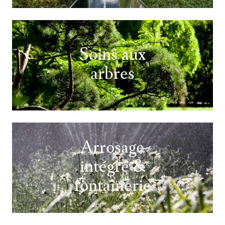
Soins aux
arbres
Arrosage
intégré &
fontainerie