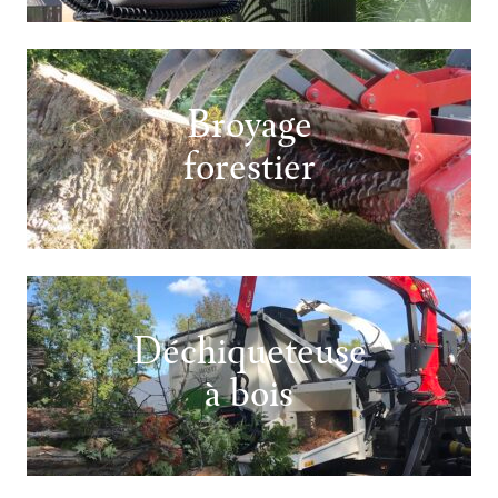
Broyage
forestier
Déchiqueteuse
à bois