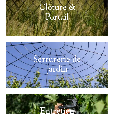
Clôture &
Portail
Serrurerie de
jardin
Entretien