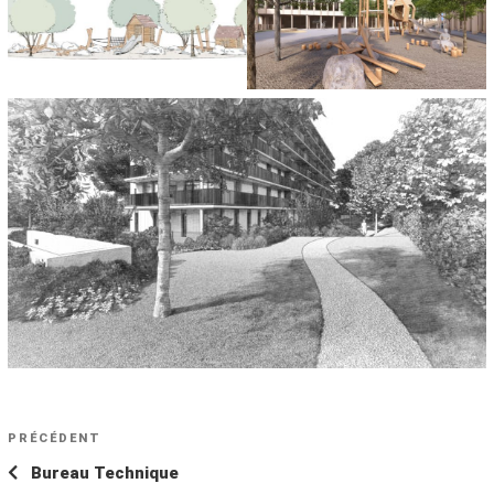
NAVIGATION
Article
PRÉCÉDENT
DE
précédent
Bureau Technique
L’ARTICLE