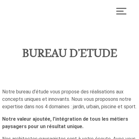
Skip
to
Toggl
content
BUREAU D’ETUDE
Notre bureau d’étude vous propose des réalisations aux
concepts uniques et innovants. Nous vous proposons notre
expertise dans nos 4 domaines : jardin, urbain, piscine et sport.
Notre valeur ajoutée, l’intégration de tous les métiers
paysagers pour un résultat unique.
Nos architectes-paysagistes sont à votre écoute. Avec vous,