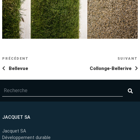
NAVIGATION
Article
PRÉCÉDENT
SUIVANT
A
DE
précédent
s
Bellevue
Collonge-Bellerive
L’ARTICLE
JACQUET SA
Jacquet SA
Développement durable