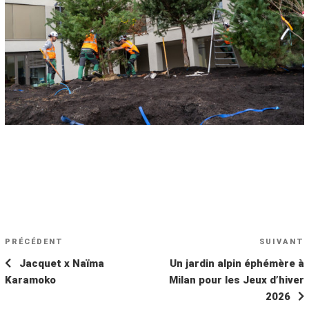
NAVIGATION
Article
PRÉCÉDENT
SUIVANT
A
DE
précédent
s
Jacquet x Naïma
Un jardin alpin éphémère à
L’ARTICLE
Karamoko
Milan pour les Jeux d’hiver
2026