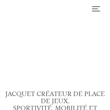
Skip
to
Toggl
content
ECOLE
INTERNATIONALE
CHÊNE
JACQUET CRÉATEUR DE PLACE
DE JEUX,
SPORTIVITÉ, MOBILITÉ ET