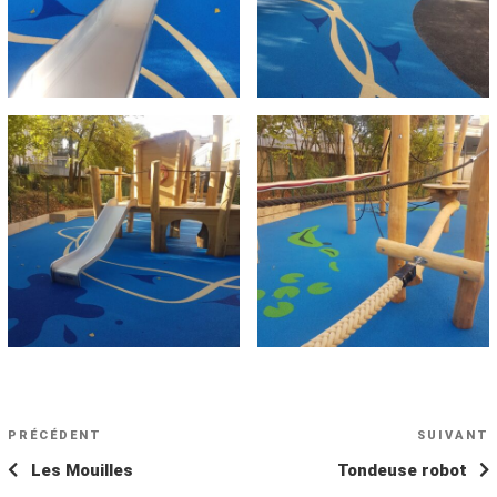
NAVIGATION
Article
PRÉCÉDENT
SUIVANT
A
DE
précédent
s
Les Mouilles
Tondeuse robot
L’ARTICLE