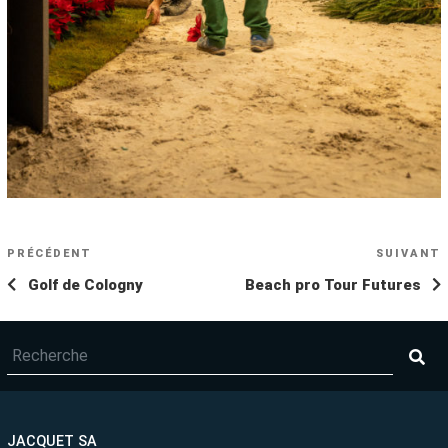
NAVIGATION
Article
PRÉCÉDENT
SUIVANT
A
DE
précédent
s
Golf de Cologny
Beach pro Tour Futures
L’ARTICLE
JACQUET SA