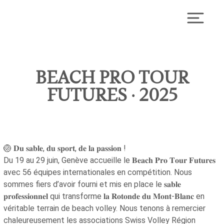
Skip
to
Toggl
content
BEACH PRO TOUR
FUTURES · 2025
🏐 𝐃𝐮 𝐬𝐚𝐛𝐥𝐞, 𝐝𝐮 𝐬𝐩𝐨𝐫𝐭, 𝐝𝐞 𝐥𝐚 𝐩𝐚𝐬𝐬𝐢𝐨𝐧 !
Du 19 au 29 juin, Genève accueille le 𝐁𝐞𝐚𝐜𝐡 𝐏𝐫𝐨 𝐓𝐨𝐮𝐫 𝐅𝐮𝐭𝐮𝐫𝐞𝐬
avec 56 équipes internationales en compétition. Nous
sommes fiers d’avoir fourni et mis en place le 𝐬𝐚𝐛𝐥𝐞
𝐩𝐫𝐨𝐟𝐞𝐬𝐬𝐢𝐨𝐧𝐧𝐞𝐥 qui transforme 𝐥𝐚 𝐑𝐨𝐭𝐨𝐧𝐝𝐞 𝐝𝐮 𝐌𝐨𝐧𝐭‑𝐁𝐥𝐚𝐧𝐜 en
véritable terrain de beach volley. Nous tenons à remercier
chaleureusement les associations Swiss Volley Région