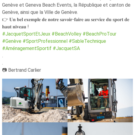
Genève et Geneva Beach Events, la République et canton de
Genève, ainsi que la Ville de Genève.
👉 𝐔𝐧 𝐛𝐞𝐥 𝐞𝐱𝐞𝐦𝐩𝐥𝐞 𝐝𝐞 𝐧𝐨𝐭𝐫𝐞 𝐬𝐚𝐯𝐨𝐢𝐫-𝐟𝐚𝐢𝐫𝐞 𝐚𝐮 𝐬𝐞𝐫𝐯𝐢𝐜𝐞 𝐝𝐮 𝐬𝐩𝐨𝐫𝐭 𝐝𝐞
𝐡𝐚𝐮𝐭 𝐧𝐢𝐯𝐞𝐚𝐮 !
#JacquetSportEtJeux
#BeachVolley
#BeachProTour
#Genève
#SportProfessionnel
#SableTechnique
#AménagementSportif
#JacquetSA
.
.
📷 Bertrand Carlier