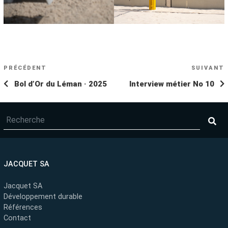
NAVIGATION
Article
PRÉCÉDENT
SUIVANT
A
DE
précédent
s
Bol d’Or du Léman · 2025
Interview métier No 10
L’ARTICLE
JACQUET SA
Jacquet SA
Développement durable
Références
Contact